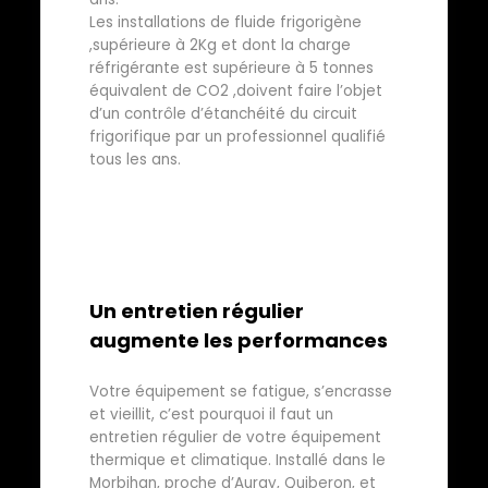
Les installations de fluide frigorigène
,supérieure à 2Kg et dont la charge
réfrigérante est supérieure à 5 tonnes
équivalent de CO2 ,doivent faire l’objet
d’un contrôle d’étanchéité du circuit
frigorifique par un professionnel qualifié
tous les ans.
Un entretien régulier
augmente les performances
Votre équipement se fatigue, s’encrasse
et vieillit, c’est pourquoi il faut un
entretien régulier de votre équipement
thermique et climatique. Installé dans le
Morbihan, proche d’Auray, Quiberon, et