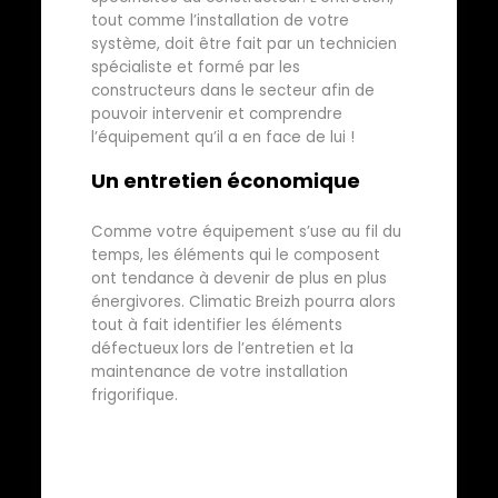
tout comme l’installation de votre
système, doit être fait par un technicien
spécialiste et formé par les
constructeurs dans le secteur afin de
pouvoir intervenir et comprendre
l’équipement qu’il a en face de lui !
Un entretien économique
Comme votre équipement s’use au fil du
temps, les éléments qui le composent
ont tendance à devenir de plus en plus
énergivores. Climatic Breizh pourra alors
tout à fait identifier les éléments
défectueux lors de l’entretien et la
maintenance de votre installation
frigorifique.