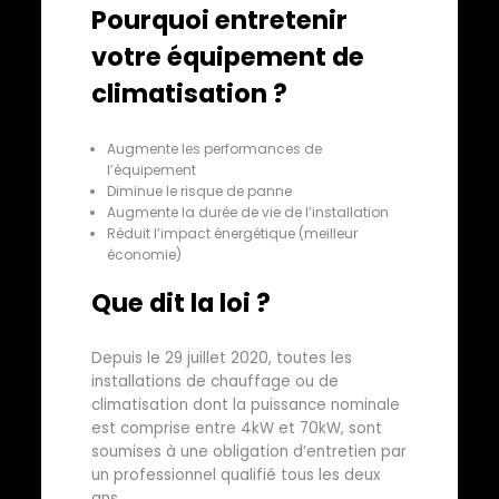
Pourquoi entretenir
votre équipement de
climatisation ?
Augmente les performances de
l’équipement
Diminue le risque de panne
Augmente la durée de vie de l’installation
Réduit l’impact énergétique (meilleur
économie)
Que dit la loi ?
Depuis le 29 juillet 2020, toutes les
installations de chauffage ou de
climatisation dont la puissance nominale
est comprise entre 4kW et 70kW, sont
soumises à une obligation d’entretien par
un professionnel qualifié tous les deux
ans.