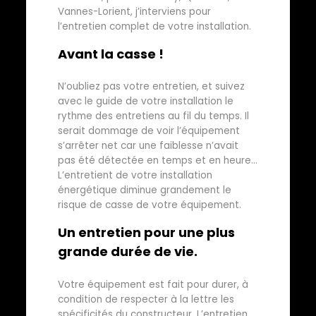
Vannes-Lorient, j’interviens pour
l’entretien complet de votre installation.
Avant la casse !
N’oubliez pas votre entretien, et suivez
avec le guide de votre installation le
rythme des entretiens au fil du temps. Il
serait dommage de voir l’équipement
s’arrêter net car une faiblesse n’avait
pas été détectée en temps et en heure…
L’entretient de votre installation
énergétique diminue grandement le
risque de casse de votre équipement.
Un entretien pour une plus
grande durée de vie.
Votre équipement est fait pour durer, à
condition de respecter à la lettre les
spécificités du constructeur. L’entretien,