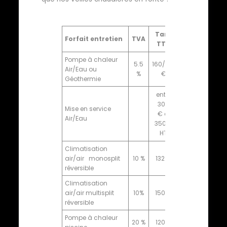
Tarif
Forfait entretien
TVA
TTC
Pompe à chaleur
5.5
160/170
Air/Eau ou
%
€
Géothermie
entre
300
Mise en service
€ et
Air/Eau
350 €
HT
Climatisation
air/air monosplit
10 %
132 €
réversible
Climatisation
air/air multisplit
10%
150 €
réversible
Pompe à chaleur
20 %
120 €