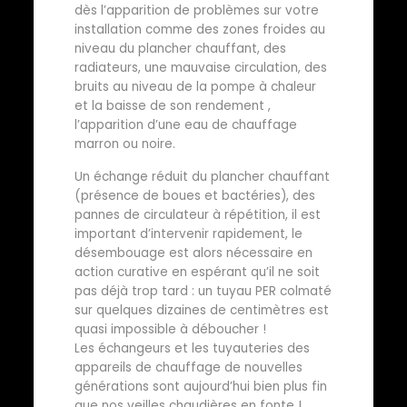
dès l’apparition de problèmes sur votre
installation comme des zones froides au
niveau du plancher chauffant, des
radiateurs, une mauvaise circulation, des
bruits au niveau de la pompe à chaleur
et la baisse de son rendement ,
l’apparition d’une eau de chauffage
marron ou noire.
Un échange réduit du plancher chauffant
(présence de boues et bactéries), des
pannes de circulateur à répétition, il est
important d’intervenir rapidement, le
désembouage est alors nécessaire en
action curative en espérant qu’il ne soit
pas déjà trop tard : un tuyau PER colmaté
sur quelques dizaines de centimètres est
quasi impossible à déboucher !
Les échangeurs et les tuyauteries des
appareils de chauffage de nouvelles
générations sont aujourd’hui bien plus fin
que nos veilles chaudières en fonte !